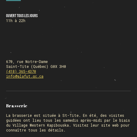
Ouvert tous les jours
HORAIRE DES FÊTES
11h à 22h
FERMÉ du 23 au 25 décembre
OUVERT 26 et 27 déc. de 11h à 22h
OUVERT 28 et 29 déc. de 09h à 22h
OUVERT 30 déc. de 11h à 22h
FERMÉ 31 déc. et 01 janvier
670, rue Notre-Dame
Saint-Tite (Québec) G0X 3H0
(418) 365-4370
info@alafut.qc.ca
Chargement
Brasserie
La
brasserie
est située à St-Tite. En été, des visites
guidées ont lieu tous les samedis après-midi par le biais
du Village Western Kapibouska. Visitez
leur site web
pour
connaître tous les détails.