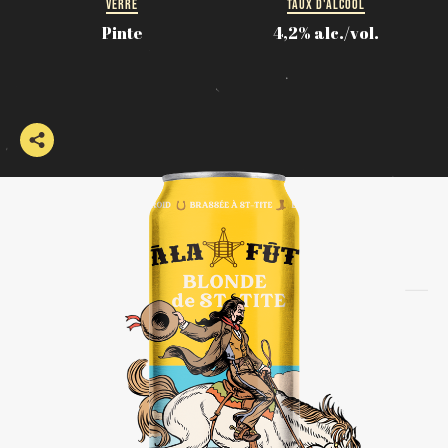
VERRE
TAUX D'ALCOOL
Pinte
4,2% alc./vol.