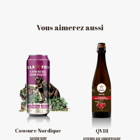
Vous
aimerez
aussi
HORAIRE DES FÊTES
FERMÉ du 23 au 25 décembre
OUVERT 26 et 27 déc. de 11h à 22h
OUVERT 28 et 29 déc. de 09h à 22h
OUVERT 30 déc. de 11h à 22h
FERMÉ 31 déc. et 01 janvier
Cowsure Nordique
QV18
SAISON SURE
ASSEMBLAGE ANNIVERSAIRE