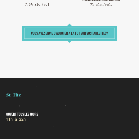
7,5% alc./vol.
7% alc./vol.
VOUS AVEZ ENVIE D'AJOUTER À LA FÛT SUR VOS TABLETTES?
Chargement
St-Tite
Ouvert tous les jours
11h à 22h