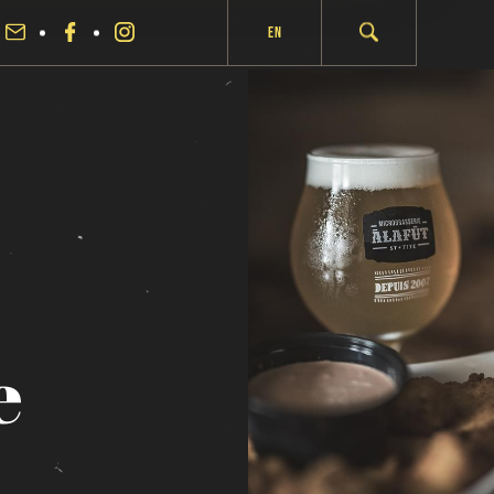
En
e
fermer