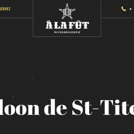
servez
loon
de
St-Tit