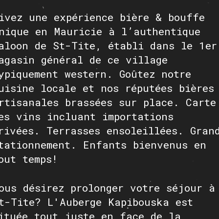
ivez une expérience bière & bouffe
HORAIRE DES FÊTES
nique en Mauricie à l’authentique
FERMÉ du 23 au 25 décembre
aloon de St-Tite, établi dans le 1er
OUVERT 26 et 27 déc. de 11h à 22h
OUVERT 28 et 29 déc. de 09h à 22h
agasin général de ce village
OUVERT 30 déc. de 11h à 22h
ypiquement western. Goûtez notre
FERMÉ 31 déc. et 01 janvier
uisine locale et nos réputées bières
rtisanales brassées sur place. Carte
Chargement
es vins incluant importations
rivées. Terrasses ensoleillées. Gran
tationnement. Enfants bienvenus en
out temps!
ous désirez prolonger votre séjour à
t-Tite? L'Auberge Kapibouska est
ituée tout juste en face de la