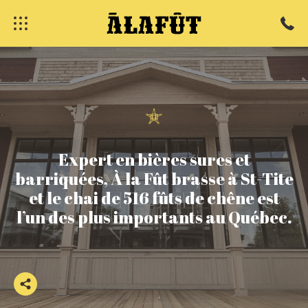
Expert
en
bières
sures
et
fermer
barriquées,
À
la
Fût
brasse
à
St-Tite
et
le
chai
de
516
fûts
de
chêne
est
l’un
des
plus
importants
au
Québec.