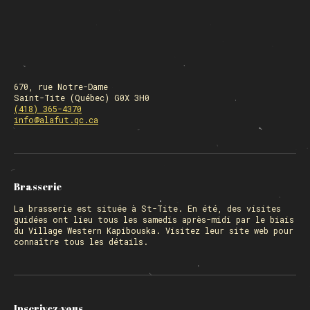
670, rue Notre-Dame
Saint-Tite (Québec) G0X 3H0
(418) 365-4370
info@alafut.qc.ca
Brasserie
La
brasserie
est située à St-Tite. En été, des visites
guidées ont lieu tous les samedis après-midi par le biais
du Village Western Kapibouska. Visitez
leur site web
pour
connaître tous les détails.
Inscrivez-vous