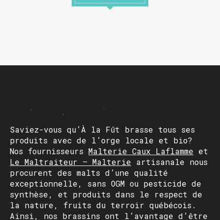
HORAIRE DES FÊTES
FERMÉ du 23 au 25 décembre
OUVERT 26 et 27 déc. de 11h à 22h
OUVERT 28 et 29 déc. de 09h à 22h
OUVERT 30 déc. de 11h à 22h
Saviez-vous qu’À la Fût brasse tous ses
FERMÉ 31 déc. et 01 janvier
produits avec de l’orge locale et bio?
Nos fournisseurs
Malterie Caux Laflamme
et
Le Maltraiteur – Malterie
artisanale nous
procurent des malts d’une qualité
exceptionnelle, sans OGM ou pesticide de
synthèse, et produits dans le respect de
la nature, fruits du terroir québécois.
Ainsi, nos brassins ont l’avantage d’être