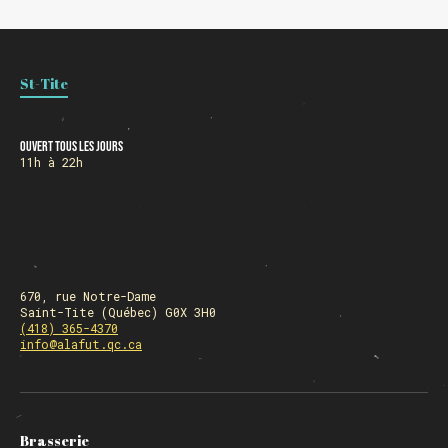
St-Tite
Ouvert tous les jours
11h à 22h
670, rue Notre-Dame
Saint-Tite (Québec) G0X 3H0
(418) 365-4370
info@alafut.qc.ca
Brasserie