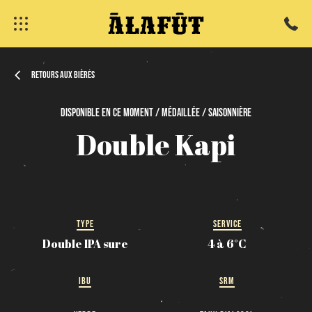
Retours aux bières
Disponible
en
ce
moment / Médaillée / Saisonnière
fermer
Double
Kapi
TYPE
SERVICE
Double IPA sure
4 à 6°C
IBU
SRM