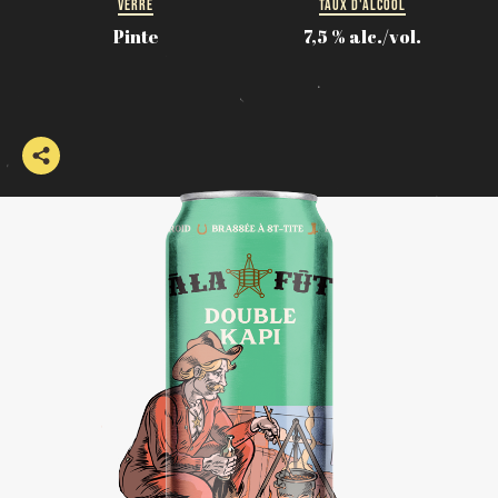
VERRE
TAUX D'ALCOOL
Pinte
7,5 % alc./vol.