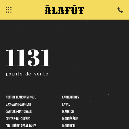
1
1
3
1
fermer
points
de
vente
Abitibi-Témiscamingue
Laurentides
Bas-Saint-Laurent
Laval
Capitale-Nationale
Mauricie
Centre-du-Québec
Montérégie
Chaudière-Appalaches
Montréal