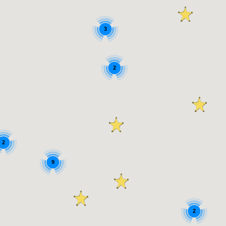
3
2
2
9
2