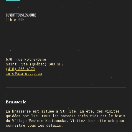
Ouvert tous les jours
HORAIRE DES FÊTES
11h à 22h
FERMÉ du 23 au 25 décembre
OUVERT 26 et 27 déc. de 11h à 22h
OUVERT 28 et 29 déc. de 09h à 22h
OUVERT 30 déc. de 11h à 22h
FERMÉ 31 déc. et 01 janvier
670, rue Notre-Dame
Saint-Tite (Québec) G0X 3H0
(418) 365-4370
info@alafut.qc.ca
Chargement
Brasserie
La
brasserie
est située à St-Tite. En été, des visites
guidées ont lieu tous les samedis après-midi par le biais
du Village Western Kapibouska. Visitez
leur site web
pour
connaître tous les détails.