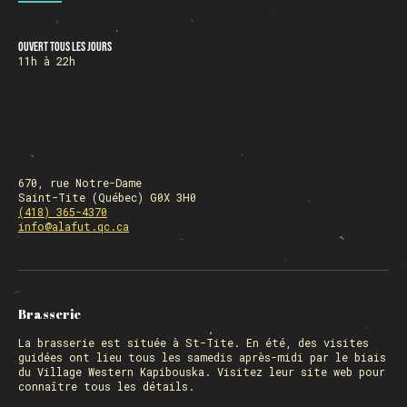
Ouvert tous les jours
HORAIRE DES FÊTES
11h à 22h
FERMÉ du 23 au 25 décembre
OUVERT 26 et 27 déc. de 11h à 22h
OUVERT 28 et 29 déc. de 09h à 22h
OUVERT 30 déc. de 11h à 22h
FERMÉ 31 déc. et 01 janvier
670, rue Notre-Dame
Saint-Tite (Québec) G0X 3H0
(418) 365-4370
info@alafut.qc.ca
Chargement
Brasserie
La
brasserie
est située à St-Tite. En été, des visites
guidées ont lieu tous les samedis après-midi par le biais
du Village Western Kapibouska. Visitez
leur site web
pour
connaître tous les détails.