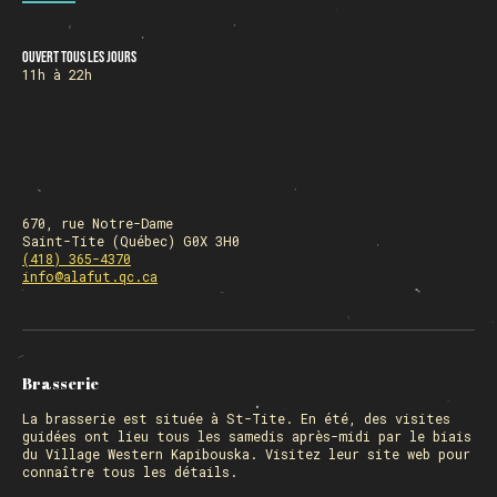
Ouvert tous les jours
HORAIRE DES FÊTES
11h à 22h
FERMÉ du 23 au 25 décembre
OUVERT 26 et 27 déc. de 11h à 22h
OUVERT 28 et 29 déc. de 09h à 22h
OUVERT 30 déc. de 11h à 22h
FERMÉ 31 déc. et 01 janvier
670, rue Notre-Dame
Saint-Tite (Québec) G0X 3H0
(418) 365-4370
info@alafut.qc.ca
Chargement
Brasserie
La
brasserie
est située à St-Tite. En été, des visites
guidées ont lieu tous les samedis après-midi par le biais
du Village Western Kapibouska. Visitez
leur site web
pour
connaître tous les détails.