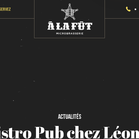
servez
Actualités
istro
Pub
chez
Léo