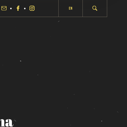
En
ma
fermer