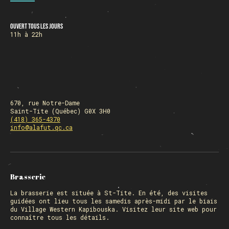
Ouvert tous les jours
HORAIRE DES FÊTES
11h à 22h
FERMÉ du 23 au 25 décembre
OUVERT 26 et 27 déc. de 11h à 22h
OUVERT 28 et 29 déc. de 09h à 22h
OUVERT 30 déc. de 11h à 22h
FERMÉ 31 déc. et 01 janvier
670, rue Notre-Dame
Saint-Tite (Québec) G0X 3H0
(418) 365-4370
info@alafut.qc.ca
Chargement
Brasserie
La
brasserie
est située à St-Tite. En été, des visites
guidées ont lieu tous les samedis après-midi par le biais
du Village Western Kapibouska. Visitez
leur site web
pour
connaître tous les détails.