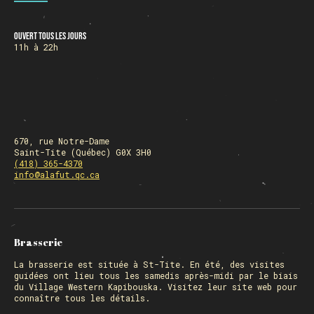
Ouvert tous les jours
HORAIRE DES FÊTES
11h à 22h
FERMÉ du 23 au 25 décembre
OUVERT 26 et 27 déc. de 11h à 22h
OUVERT 28 et 29 déc. de 09h à 22h
OUVERT 30 déc. de 11h à 22h
FERMÉ 31 déc. et 01 janvier
670, rue Notre-Dame
Saint-Tite (Québec) G0X 3H0
(418) 365-4370
info@alafut.qc.ca
Chargement
Brasserie
La
brasserie
est située à St-Tite. En été, des visites
guidées ont lieu tous les samedis après-midi par le biais
du Village Western Kapibouska. Visitez
leur site web
pour
connaître tous les détails.