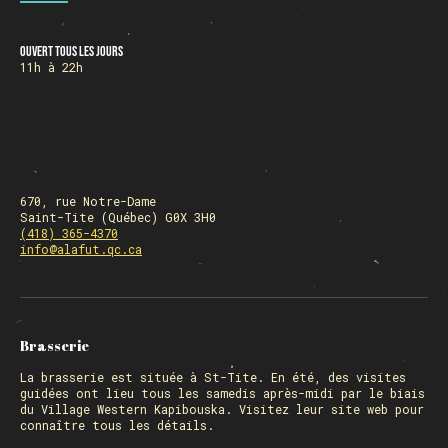
Ouvert tous les jours
HORAIRE DES FÊTES
11h à 22h
FERMÉ du 23 au 25 décembre
OUVERT 26 et 27 déc. de 11h à 22h
OUVERT 28 et 29 déc. de 09h à 22h
OUVERT 30 déc. de 11h à 22h
FERMÉ 31 déc. et 01 janvier
670, rue Notre-Dame
Saint-Tite (Québec) G0X 3H0
(418) 365-4370
info@alafut.qc.ca
Chargement
Brasserie
La
brasserie
est située à St-Tite. En été, des visites
guidées ont lieu tous les samedis après-midi par le biais
du Village Western Kapibouska. Visitez
leur site web
pour
connaître tous les détails.