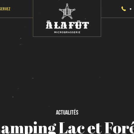
servez
Actualités
amping
Lac
et
For