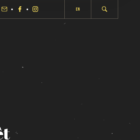
En
êt
fermer