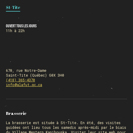
St-Tite
HORAIRE DES FÊTES
Ouvert tous les jours
11h à 22h
FERMÉ du 23 au 25 décembre
OUVERT 26 et 27 déc. de 11h à 22h
OUVERT 28 et 29 déc. de 09h à 22h
OUVERT 30 déc. de 11h à 22h
FERMÉ 31 déc. et 01 janvier
670, rue Notre-Dame
Saint-Tite (Québec) G0X 3H0
(418) 365-4370
info@alafut.qc.ca
Chargement
Brasserie
La
brasserie
est située à St-Tite. En été, des visites
guidées ont lieu tous les samedis après-midi par le biais
du Village Western Kapibouska. Visitez
leur site web
pour