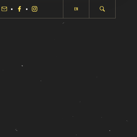
En
fermer