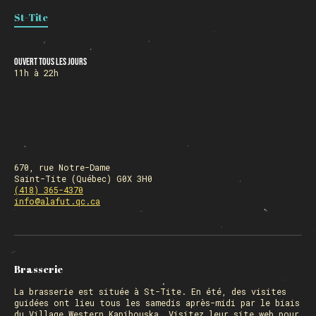
St-Tite
HORAIRE DES FÊTES
Ouvert tous les jours
11h à 22h
FERMÉ du 23 au 25 décembre
OUVERT 26 et 27 déc. de 11h à 22h
OUVERT 28 et 29 déc. de 09h à 22h
OUVERT 30 déc. de 11h à 22h
FERMÉ 31 déc. et 01 janvier
670, rue Notre-Dame
Saint-Tite (Québec) G0X 3H0
(418) 365-4370
info@alafut.qc.ca
Chargement
Brasserie
La
brasserie
est située à St-Tite. En été, des visites
guidées ont lieu tous les samedis après-midi par le biais
du Village Western Kapibouska. Visitez
leur site web
pour