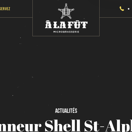
servez
Actualités
nneur
Shell
St-Al