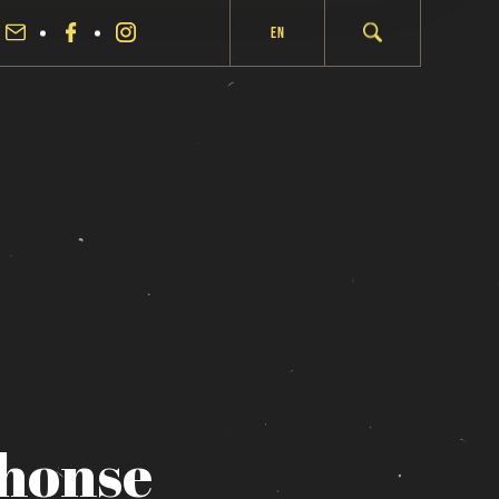
En
phonse
fermer