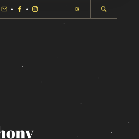
En
hony
fermer