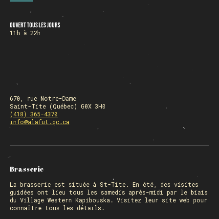
Ouvert tous les jours
HORAIRE DES FÊTES
11h à 22h
FERMÉ du 23 au 25 décembre
OUVERT 26 et 27 déc. de 11h à 22h
OUVERT 28 et 29 déc. de 09h à 22h
OUVERT 30 déc. de 11h à 22h
FERMÉ 31 déc. et 01 janvier
670, rue Notre-Dame
Saint-Tite (Québec) G0X 3H0
(418) 365-4370
info@alafut.qc.ca
Chargement
Brasserie
La
brasserie
est située à St-Tite. En été, des visites
guidées ont lieu tous les samedis après-midi par le biais
du Village Western Kapibouska. Visitez
leur site web
pour
connaître tous les détails.