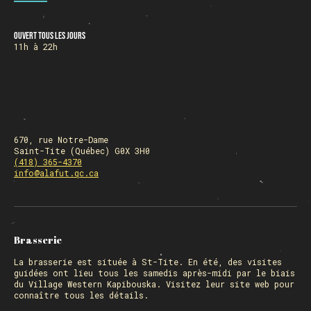
Ouvert tous les jours
HORAIRE DES FÊTES
11h à 22h
FERMÉ du 23 au 25 décembre
OUVERT 26 et 27 déc. de 11h à 22h
OUVERT 28 et 29 déc. de 09h à 22h
OUVERT 30 déc. de 11h à 22h
FERMÉ 31 déc. et 01 janvier
670, rue Notre-Dame
Saint-Tite (Québec) G0X 3H0
(418) 365-4370
info@alafut.qc.ca
Chargement
Brasserie
La
brasserie
est située à St-Tite. En été, des visites
guidées ont lieu tous les samedis après-midi par le biais
du Village Western Kapibouska. Visitez
leur site web
pour
connaître tous les détails.