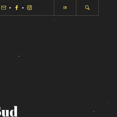
En
Sud
fermer