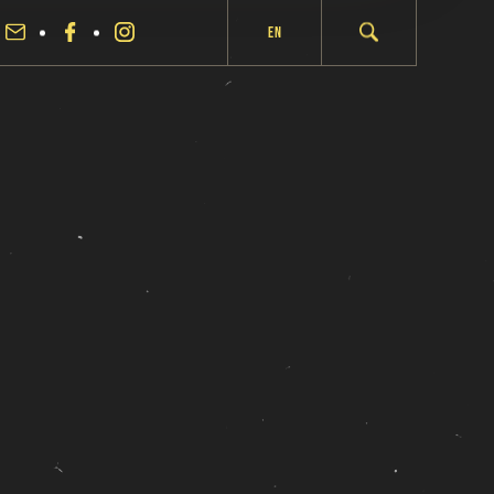
En
fermer