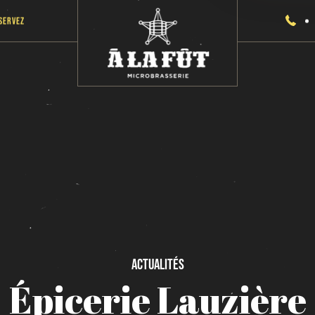
servez
Actualités
Épicerie
Lauzière