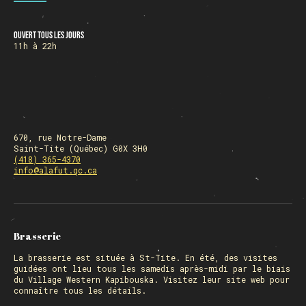
Ouvert tous les jours
HORAIRE DES FÊTES
11h à 22h
FERMÉ du 23 au 25 décembre
OUVERT 26 et 27 déc. de 11h à 22h
OUVERT 28 et 29 déc. de 09h à 22h
OUVERT 30 déc. de 11h à 22h
FERMÉ 31 déc. et 01 janvier
670, rue Notre-Dame
Saint-Tite (Québec) G0X 3H0
(418) 365-4370
info@alafut.qc.ca
Chargement
Brasserie
La
brasserie
est située à St-Tite. En été, des visites
guidées ont lieu tous les samedis après-midi par le biais
du Village Western Kapibouska. Visitez
leur site web
pour
connaître tous les détails.