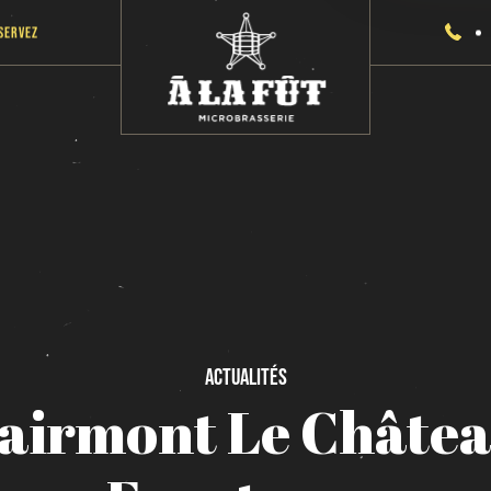
servez
Actualités
airmont
Le
Châte