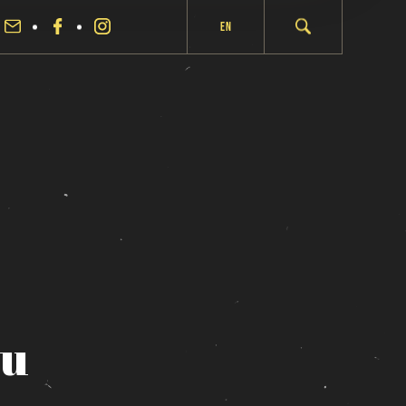
En
au
fermer