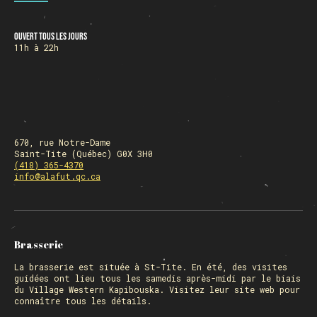
Ouvert tous les jours
HORAIRE DES FÊTES
11h à 22h
FERMÉ du 23 au 25 décembre
OUVERT 26 et 27 déc. de 11h à 22h
OUVERT 28 et 29 déc. de 09h à 22h
OUVERT 30 déc. de 11h à 22h
FERMÉ 31 déc. et 01 janvier
670, rue Notre-Dame
Saint-Tite (Québec) G0X 3H0
(418) 365-4370
info@alafut.qc.ca
Chargement
Brasserie
La
brasserie
est située à St-Tite. En été, des visites
guidées ont lieu tous les samedis après-midi par le biais
du Village Western Kapibouska. Visitez
leur site web
pour
connaître tous les détails.