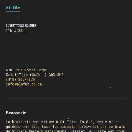
St-Tite
HORAIRE DES FÊTES
Ouvert tous les jours
11h à 22h
FERMÉ du 23 au 25 décembre
OUVERT 26 et 27 déc. de 11h à 22h
OUVERT 28 et 29 déc. de 09h à 22h
OUVERT 30 déc. de 11h à 22h
FERMÉ 31 déc. et 01 janvier
670, rue Notre-Dame
Saint-Tite (Québec) G0X 3H0
(418) 365-4370
info@alafut.qc.ca
Chargement
Brasserie
La
brasserie
est située à St-Tite. En été, des visites
guidées ont lieu tous les samedis après-midi par le biais
du Village Western Kapibouska. Visitez
leur site web
pour