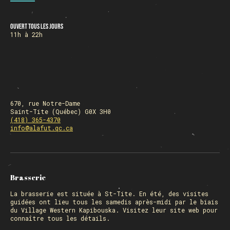
Ouvert tous les jours
HORAIRE DES FÊTES
11h à 22h
FERMÉ du 23 au 25 décembre
OUVERT 26 et 27 déc. de 11h à 22h
OUVERT 28 et 29 déc. de 09h à 22h
OUVERT 30 déc. de 11h à 22h
FERMÉ 31 déc. et 01 janvier
670, rue Notre-Dame
Saint-Tite (Québec) G0X 3H0
(418) 365-4370
info@alafut.qc.ca
Chargement
Brasserie
La
brasserie
est située à St-Tite. En été, des visites
guidées ont lieu tous les samedis après-midi par le biais
du Village Western Kapibouska. Visitez
leur site web
pour
connaître tous les détails.