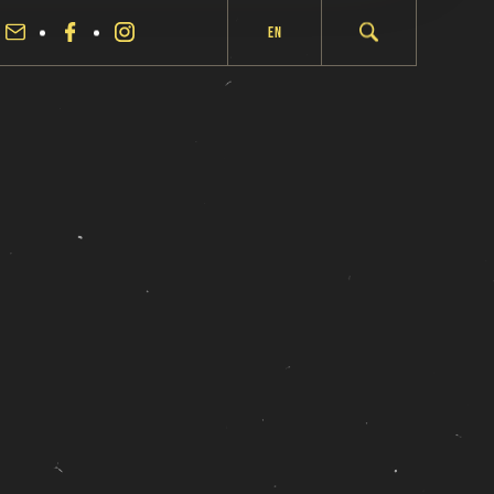
En
fermer