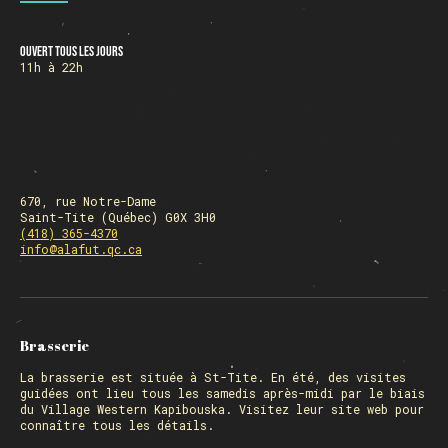
Ouvert tous les jours
HORAIRE DES FÊTES
11h à 22h
FERMÉ du 23 au 25 décembre
OUVERT 26 et 27 déc. de 11h à 22h
OUVERT 28 et 29 déc. de 09h à 22h
OUVERT 30 déc. de 11h à 22h
FERMÉ 31 déc. et 01 janvier
670, rue Notre-Dame
Saint-Tite (Québec) G0X 3H0
(418) 365-4370
info@alafut.qc.ca
Chargement
Brasserie
La
brasserie
est située à St-Tite. En été, des visites
guidées ont lieu tous les samedis après-midi par le biais
du Village Western Kapibouska. Visitez
leur site web
pour
connaître tous les détails.