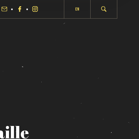
En
ille
fermer