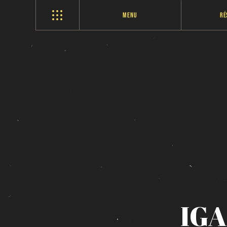
Menu
Ré
IGA