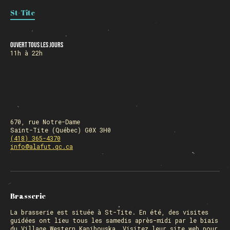
St-Tite
HORAIRE DES FÊTES
Ouvert tous les jours
11h à 22h
FERMÉ du 23 au 25 décembre
OUVERT 26 et 27 déc. de 11h à 22h
OUVERT 28 et 29 déc. de 09h à 22h
OUVERT 30 déc. de 11h à 22h
FERMÉ 31 déc. et 01 janvier
670, rue Notre-Dame
Saint-Tite (Québec) G0X 3H0
(418) 365-4370
info@alafut.qc.ca
Chargement
Brasserie
La
brasserie
est située à St-Tite. En été, des visites
guidées ont lieu tous les samedis après-midi par le biais
du Village Western Kapibouska. Visitez
leur site web
pour