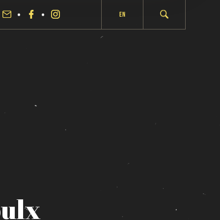
En
ulx
fermer