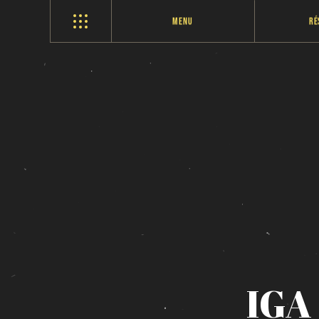
Menu
Ré
IGA