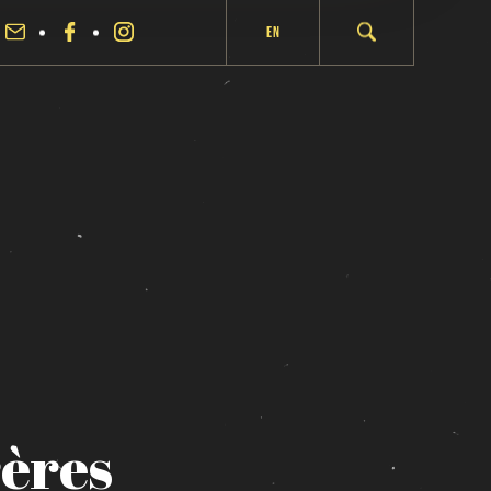
En
ères
fermer