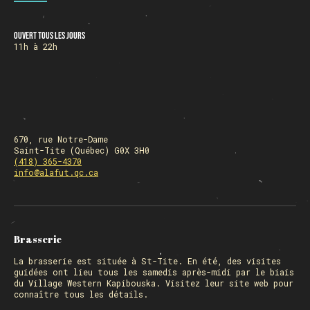
Ouvert tous les jours
HORAIRE DES FÊTES
11h à 22h
FERMÉ du 23 au 25 décembre
OUVERT 26 et 27 déc. de 11h à 22h
OUVERT 28 et 29 déc. de 09h à 22h
OUVERT 30 déc. de 11h à 22h
FERMÉ 31 déc. et 01 janvier
670, rue Notre-Dame
Saint-Tite (Québec) G0X 3H0
(418) 365-4370
info@alafut.qc.ca
Chargement
Brasserie
La
brasserie
est située à St-Tite. En été, des visites
guidées ont lieu tous les samedis après-midi par le biais
du Village Western Kapibouska. Visitez
leur site web
pour
connaître tous les détails.