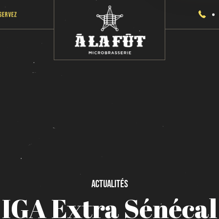
servez
Actualités
IGA
Extra
Sénécal