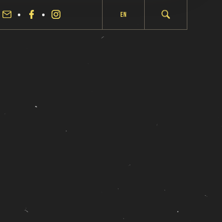
En
fermer