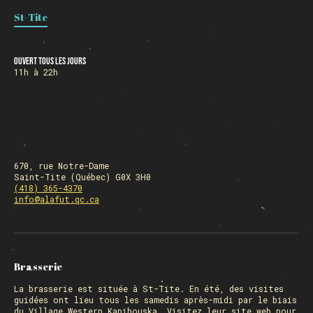
St-Tite
HORAIRE DES FÊTES
Ouvert tous les jours
11h à 22h
FERMÉ du 23 au 25 décembre
OUVERT 26 et 27 déc. de 11h à 22h
OUVERT 28 et 29 déc. de 09h à 22h
OUVERT 30 déc. de 11h à 22h
FERMÉ 31 déc. et 01 janvier
670, rue Notre-Dame
Saint-Tite (Québec) G0X 3H0
(418) 365-4370
info@alafut.qc.ca
Chargement
Brasserie
La
brasserie
est située à St-Tite. En été, des visites
guidées ont lieu tous les samedis après-midi par le biais
du Village Western Kapibouska. Visitez
leur site web
pour