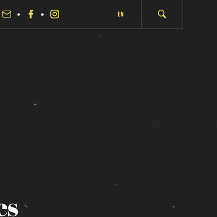
En
es
fermer