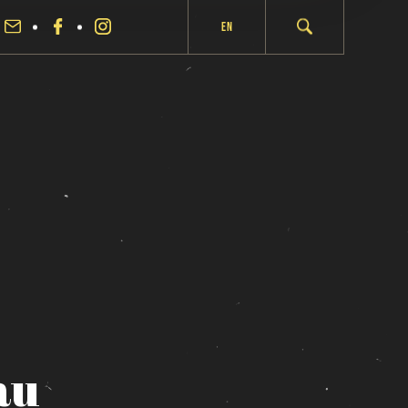
En
au
fermer