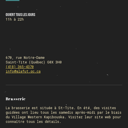
Ouvert tous les jours
HORAIRE DES FÊTES
11h à 22h
FERMÉ du 23 au 25 décembre
OUVERT 26 et 27 déc. de 11h à 22h
OUVERT 28 et 29 déc. de 09h à 22h
OUVERT 30 déc. de 11h à 22h
FERMÉ 31 déc. et 01 janvier
670, rue Notre-Dame
Saint-Tite (Québec) G0X 3H0
(418) 365-4370
info@alafut.qc.ca
Chargement
Brasserie
La
brasserie
est située à St-Tite. En été, des visites
guidées ont lieu tous les samedis après-midi par le biais
du Village Western Kapibouska. Visitez
leur site web
pour
connaître tous les détails.