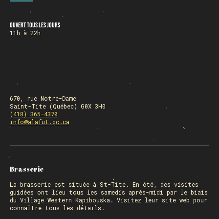
Ouvert tous les jours
HORAIRE DES FÊTES
11h à 22h
FERMÉ du 23 au 25 décembre
OUVERT 26 et 27 déc. de 11h à 22h
OUVERT 28 et 29 déc. de 09h à 22h
OUVERT 30 déc. de 11h à 22h
FERMÉ 31 déc. et 01 janvier
670, rue Notre-Dame
Saint-Tite (Québec) G0X 3H0
(418) 365-4370
info@alafut.qc.ca
Chargement
Brasserie
La
brasserie
est située à St-Tite. En été, des visites
guidées ont lieu tous les samedis après-midi par le biais
du Village Western Kapibouska. Visitez
leur site web
pour
connaître tous les détails.