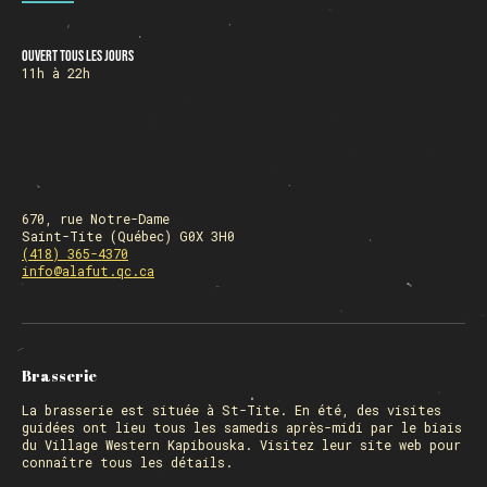
Ouvert tous les jours
HORAIRE DES FÊTES
11h à 22h
FERMÉ du 23 au 25 décembre
OUVERT 26 et 27 déc. de 11h à 22h
OUVERT 28 et 29 déc. de 09h à 22h
OUVERT 30 déc. de 11h à 22h
FERMÉ 31 déc. et 01 janvier
670, rue Notre-Dame
Saint-Tite (Québec) G0X 3H0
(418) 365-4370
info@alafut.qc.ca
Chargement
Brasserie
La
brasserie
est située à St-Tite. En été, des visites
guidées ont lieu tous les samedis après-midi par le biais
du Village Western Kapibouska. Visitez
leur site web
pour
connaître tous les détails.