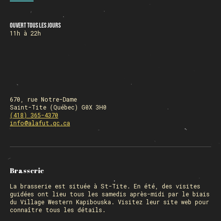
Ouvert tous les jours
HORAIRE DES FÊTES
11h à 22h
FERMÉ du 23 au 25 décembre
OUVERT 26 et 27 déc. de 11h à 22h
OUVERT 28 et 29 déc. de 09h à 22h
OUVERT 30 déc. de 11h à 22h
FERMÉ 31 déc. et 01 janvier
670, rue Notre-Dame
Saint-Tite (Québec) G0X 3H0
(418) 365-4370
info@alafut.qc.ca
Chargement
Brasserie
La
brasserie
est située à St-Tite. En été, des visites
guidées ont lieu tous les samedis après-midi par le biais
du Village Western Kapibouska. Visitez
leur site web
pour
connaître tous les détails.