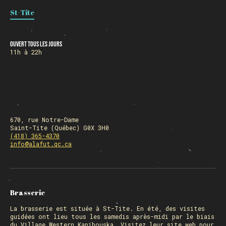
St-Tite
HORAIRE DES FÊTES
Ouvert tous les jours
11h à 22h
FERMÉ du 23 au 25 décembre
OUVERT 26 et 27 déc. de 11h à 22h
OUVERT 28 et 29 déc. de 09h à 22h
OUVERT 30 déc. de 11h à 22h
FERMÉ 31 déc. et 01 janvier
670, rue Notre-Dame
Saint-Tite (Québec) G0X 3H0
(418) 365-4370
info@alafut.qc.ca
Chargement
Brasserie
La
brasserie
est située à St-Tite. En été, des visites
guidées ont lieu tous les samedis après-midi par le biais
du Village Western Kapibouska. Visitez
leur site web
pour