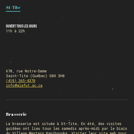
St-Tite
HORAIRE DES FÊTES
Ouvert tous les jours
11h à 22h
FERMÉ du 23 au 25 décembre
OUVERT 26 et 27 déc. de 11h à 22h
OUVERT 28 et 29 déc. de 09h à 22h
OUVERT 30 déc. de 11h à 22h
FERMÉ 31 déc. et 01 janvier
670, rue Notre-Dame
Saint-Tite (Québec) G0X 3H0
(418) 365-4370
info@alafut.qc.ca
Chargement
Brasserie
La
brasserie
est située à St-Tite. En été, des visites
guidées ont lieu tous les samedis après-midi par le biais
du Village Western Kapibouska. Visitez
leur site web
pour