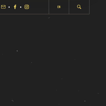
En
fermer