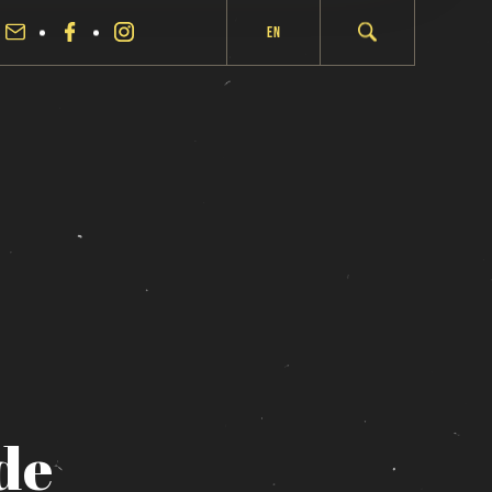
En
de
fermer