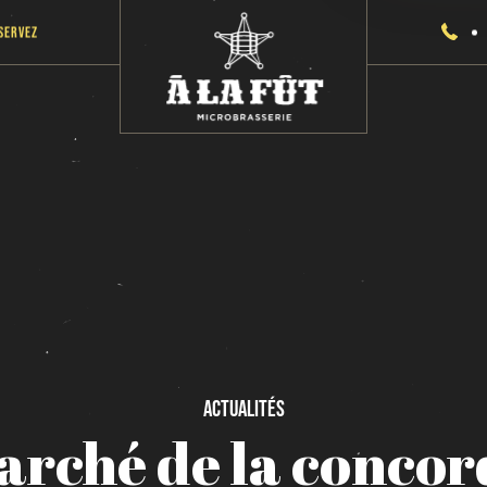
servez
Actualités
arché
de
la
concor