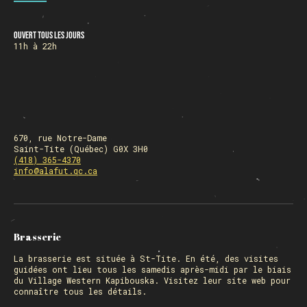
Ouvert tous les jours
HORAIRE DES FÊTES
11h à 22h
FERMÉ du 23 au 25 décembre
OUVERT 26 et 27 déc. de 11h à 22h
OUVERT 28 et 29 déc. de 09h à 22h
OUVERT 30 déc. de 11h à 22h
FERMÉ 31 déc. et 01 janvier
670, rue Notre-Dame
Saint-Tite (Québec) G0X 3H0
(418) 365-4370
info@alafut.qc.ca
Chargement
Brasserie
La
brasserie
est située à St-Tite. En été, des visites
guidées ont lieu tous les samedis après-midi par le biais
du Village Western Kapibouska. Visitez
leur site web
pour
connaître tous les détails.