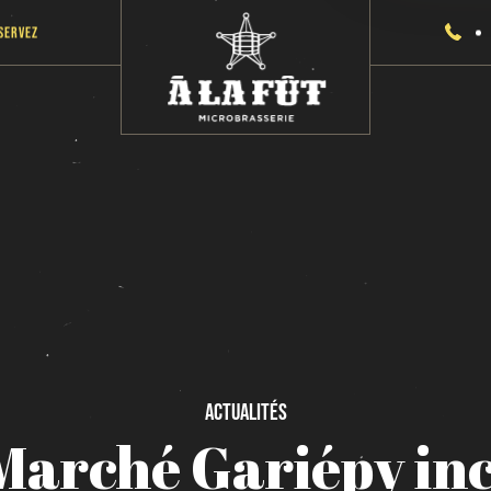
servez
Actualités
Marché
Gariépy
inc