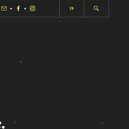
En
.
fermer