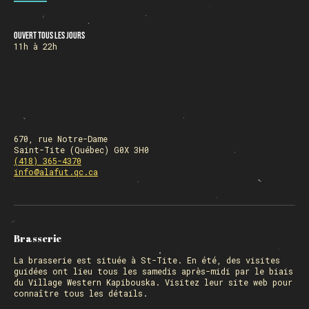
Ouvert tous les jours
HORAIRE DES FÊTES
11h à 22h
FERMÉ du 23 au 25 décembre
OUVERT 26 et 27 déc. de 11h à 22h
OUVERT 28 et 29 déc. de 09h à 22h
OUVERT 30 déc. de 11h à 22h
FERMÉ 31 déc. et 01 janvier
670, rue Notre-Dame
Saint-Tite (Québec) G0X 3H0
(418) 365-4370
info@alafut.qc.ca
Chargement
Brasserie
La
brasserie
est située à St-Tite. En été, des visites
guidées ont lieu tous les samedis après-midi par le biais
du Village Western Kapibouska. Visitez
leur site web
pour
connaître tous les détails.